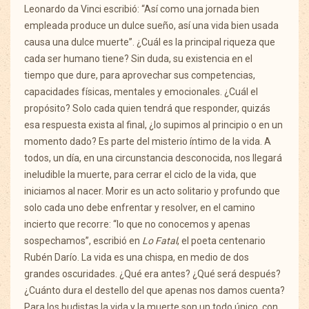
Leonardo da Vinci escribió: “Así como una jornada bien
empleada produce un dulce sueño, así una vida bien usada
causa una dulce muerte”. ¿Cuál es la principal riqueza que
cada ser humano tiene? Sin duda, su existencia en el
tiempo que dure, para aprovechar sus competencias,
capacidades físicas, mentales y emocionales. ¿Cuál el
propósito? Solo cada quien tendrá que responder, quizás
esa respuesta exista al final, ¿lo supimos al principio o en un
momento dado? Es parte del misterio íntimo de la vida. A
todos, un día, en una circunstancia desconocida, nos llegará
ineludible la muerte, para cerrar el ciclo de la vida, que
iniciamos al nacer. Morir es un acto solitario y profundo que
solo cada uno debe enfrentar y resolver, en el camino
incierto que recorre: “lo que no conocemos y apenas
sospechamos”, escribió en
Lo Fatal
, el poeta centenario
Rubén Darío. La vida es una chispa, en medio de dos
grandes oscuridades. ¿Qué era antes? ¿Qué será después?
¿Cuánto dura el destello del que apenas nos damos cuenta?
Para los budistas la vida y la muerte son un todo único, con