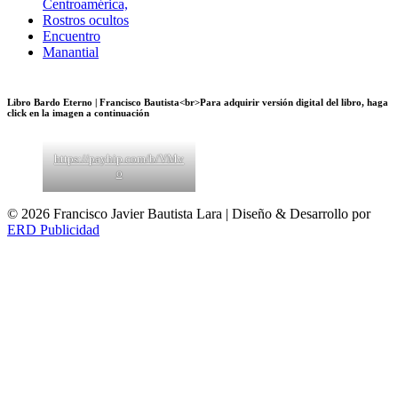
Centroamérica,
Rostros ocultos
Encuentro
Manantial
Libro Bardo Eterno | Francisco Bautista<br>Para adquirir versión digital del libro, haga
click en la imagen a continuación
https://payhip.com/b/VMv
o
© 2026 Francisco Javier Bautista Lara | Diseño & Desarrollo por
ERD Publicidad