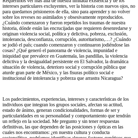
Requerimos ver más allá de nuestra limitada existencia y de los
intereses particulares excluyentes, ver la historia con nuevos ojos, no
para quedarnos prisioneros de ella, sino para aprender y no volver
sobre los reveses no asimilados y obsesivamente reproducidos.
¿Cuándo comenzaron y fueron repetidos los traumas de nuestra
historia, dónde están las encrucijadas que requieren desenredarse y
originan violencia social, política y delictiva, pobreza, exclusión,
intolerancia, desconfianza, corrupción, autoritarismo,…? ¿Cuándo
se jodió el país; cuando comenzaron y continuaron jodiéndose las
cosas? ¿Qué generó el panorama de violencia, impunidad e
iniquidad que prevalece en Guatemala, las pandillas, la violencia
delictiva y la desigualdad persistente en El Salvador, la dramática
situación de violencia, deterioro social y corrupción pública que
aturde gran parte de México, y las fisuras político social e
institucional de intolerancia y pobreza que arrastra Nicaragua?
Los padecimientos, experiencias, intereses y características de los
individuos que integran los grupos sociales, afectan su actitud,
estado de ánimo, generan condicionalidades, formas de ser y
particularidades en su personalidad y comportamiento que tendrán
un reflejo en la sociedad. Me pregunto y sin tener respuestas
definitivas, las que dependen de las posiciones y ópticas en las
cuales nos encontramos: ¿en nuestra cultura y conducta
sociopolítico, podríamos identificar algunos factores genéticos que