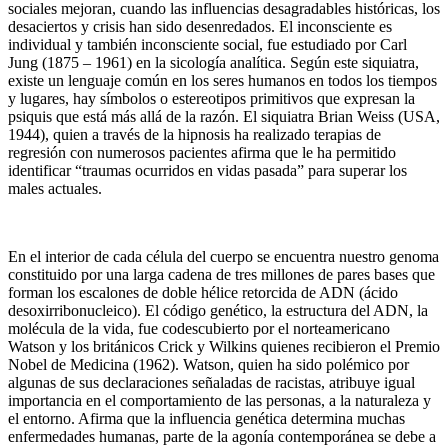
sociales mejoran, cuando las influencias desagradables históricas, los
desaciertos y crisis han sido desenredados. El inconsciente es
individual y también inconsciente social, fue estudiado por Carl
Jung (1875 – 1961) en la sicología analítica. Según este siquiatra,
existe un lenguaje común en los seres humanos en todos los tiempos
y lugares, hay símbolos o estereotipos primitivos que expresan la
psiquis que está más allá de la razón. El siquiatra Brian Weiss (USA,
1944), quien a través de la hipnosis ha realizado terapias de
regresión con numerosos pacientes afirma que le ha permitido
identificar “traumas ocurridos en vidas pasada” para superar los
males actuales.
En el interior de cada célula del cuerpo se encuentra nuestro genoma
constituido por una larga cadena de tres millones de pares bases que
forman los escalones de doble hélice retorcida de ADN (ácido
desoxirribonucleico). El código genético, la estructura del ADN, la
molécula de la vida, fue codescubierto por el norteamericano
Watson y los británicos Crick y Wilkins quienes recibieron el Premio
Nobel de Medicina (1962). Watson, quien ha sido polémico por
algunas de sus declaraciones señaladas de racistas, atribuye igual
importancia en el comportamiento de las personas, a la naturaleza y
el entorno. Afirma que la influencia genética determina muchas
enfermedades humanas, parte de la agonía contemporánea se debe a