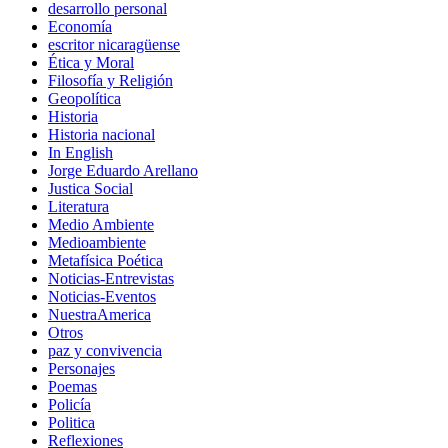
desarrollo personal
Economía
escritor nicaragüense
Ética y Moral
Filosofía y Religión
Geopolítica
Historia
Historia nacional
In English
Jorge Eduardo Arellano
Justica Social
Literatura
Medio Ambiente
Medioambiente
Metafísica Poética
Noticias-Entrevistas
Noticias-Eventos
NuestraAmerica
Otros
paz y convivencia
Personajes
Poemas
Policía
Politica
Reflexiones