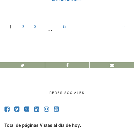
READ ARTICLE
»
2
3
5
1
…
REDES SOCIALES
Total de páginas Vistas al día de hoy: