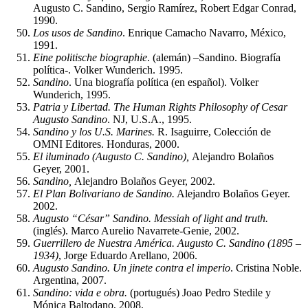
Augusto C. Sandino, Sergio Ramírez, Robert Edgar Conrad,
1990.
Los usos de Sandino
. Enrique Camacho Navarro, México,
1991.
Eine politische biographie
. (alemán) –Sandino. Biografía
política-. Volker Wunderich. 1995.
Sandino
. Una biografía política (en español). Volker
Wunderich, 1995.
Patria y Libertad. The Human Rights Philosophy of Cesar
Augusto Sandino
. NJ, U.S.A., 1995.
Sandino y los U.S. Marines.
R. Isaguirre, Colección de
OMNI Editores. Honduras, 2000.
El iluminado (Augusto C. Sandino),
Alejandro Bolaños
Geyer, 2001.
Sandino,
Alejandro Bolaños Geyer, 2002.
El Plan Bolivariano de Sandino.
Alejandro Bolaños Geyer.
2002.
Augusto “César” Sandino. Messiah of light and truth.
(inglés). Marco Aurelio Navarrete-Genie, 2002.
Guerrillero de Nuestra América. Augusto C. Sandino (1895 –
1934)
, Jorge Eduardo Arellano, 2006.
Augusto Sandino. Un jinete contra el imperio
. Cristina Noble.
Argentina, 2007.
Sandino: vida e obra.
(portugués) Joao Pedro Stedile y
Mónica Baltodano, 2008.