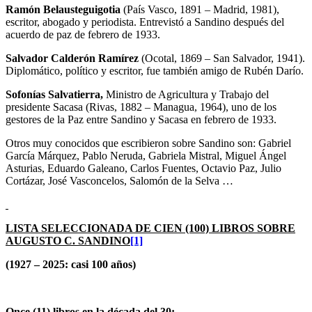
Ramón Belausteguigotia
(País Vasco, 1891 – Madrid, 1981),
escritor, abogado y periodista. Entrevistó a Sandino después del
acuerdo de paz de febrero de 1933.
Salvador Calderón Ramírez
(Ocotal, 1869 – San Salvador, 1941).
Diplomático, político y escritor, fue también amigo de Rubén Darío.
Sofonías Salvatierra,
Ministro de Agricultura y Trabajo del
presidente Sacasa (Rivas, 1882 – Managua, 1964), uno de los
gestores de la Paz entre Sandino y Sacasa en febrero de 1933.
Otros muy conocidos que escribieron sobre Sandino son: Gabriel
García Márquez, Pablo Neruda, Gabriela Mistral, Miguel Ángel
Asturias, Eduardo Galeano, Carlos Fuentes, Octavio Paz, Julio
Cortázar, José Vasconcelos, Salomón de la Selva …
LISTA SELECCIONADA DE CIEN (100) LIBROS SOBRE
AUGUSTO C. SANDINO
[1]
(1927 – 2025: casi 100 años)
Once (11) libros en la década del 30: