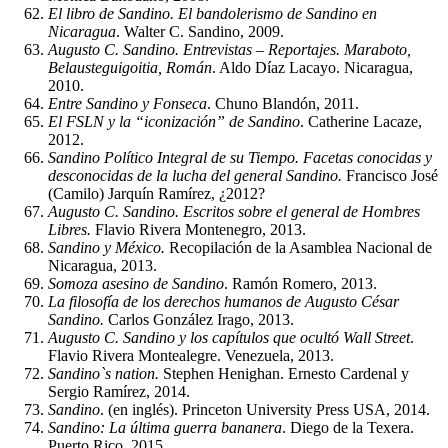
El libro de Sandino. El bandolerismo de Sandino en
Nicaragua
. Walter C. Sandino, 2009.
Augusto C. Sandino. Entrevistas – Reportajes. Maraboto,
Belausteguigoitia, Román
. Aldo Díaz Lacayo. Nicaragua,
2010.
Entre Sandino y Fonseca
. Chuno Blandón, 2011.
El FSLN y la “iconización” de Sandino
. Catherine Lacaze,
2012.
Sandino Político Integral de su Tiempo. Facetas conocidas y
desconocidas de la lucha del general Sandino.
Francisco José
(Camilo) Jarquín Ramírez, ¿2012?
Augusto C. Sandino. Escritos sobre el general de Hombres
Libres.
Flavio Rivera Montenegro, 2013.
Sandino y México.
Recopilación de la Asamblea Nacional de
Nicaragua, 2013.
Somoza asesino de Sandino
. Ramón Romero, 2013.
La filosofía de los derechos humanos de Augusto César
Sandino.
Carlos González Irago, 2013.
Augusto C. Sandino y los capítulos que ocultó Wall Street
.
Flavio Rivera Montealegre. Venezuela, 2013.
Sandino`s nation.
Stephen Henighan. Ernesto Cardenal y
Sergio Ramírez, 2014.
Sandino
. (en inglés). Princeton University Press USA, 2014.
Sandino: La última guerra bananera
. Diego de la Texera.
Puerto Rico, 2015.