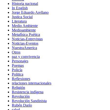
Historia nacional
In English
Jorge Eduardo Arellano
Justica Social
Literatura
Medio Ambiente
Medioambiente
Metafísica Poética
Noticias-Entrevistas
Noticias-Eventos
NuestraAmerica
Otros
paz y convivencia
Personajes
Poemas
Policía
Politica
Reflexiones
relaciones internacionales
Religión
Resistencia indígena
Revolución
Revolución Sandinista
Rubén Darío
salud