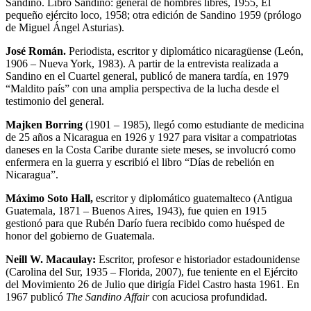
Sandino. Libro Sandino: general de hombres libres, 1955, El
pequeño ejército loco, 1958; otra edición de Sandino 1959 (prólogo
de Miguel Ángel Asturias).
José Román.
Periodista, escritor y diplomático nicaragüense (León,
1906 – Nueva York, 1983). A partir de la entrevista realizada a
Sandino en el Cuartel general, publicó de manera tardía, en 1979
“Maldito país” con una amplia perspectiva de la lucha desde el
testimonio del general.
Majken Borring
(1901 – 1985), llegó como estudiante de medicina
de 25 años a Nicaragua en 1926 y 1927 para visitar a compatriotas
daneses en la Costa Caribe durante siete meses, se involucró como
enfermera en la guerra y escribió el libro “Días de rebelión en
Nicaragua”.
Máximo Soto Hall,
escritor y diplomático guatemalteco (Antigua
Guatemala, 1871 – Buenos Aires, 1943), fue quien en 1915
gestionó para que Rubén Darío fuera recibido como huésped de
honor del gobierno de Guatemala.
Neill W. Macaulay:
Escritor, profesor e historiador estadounidense
(Carolina del Sur, 1935 – Florida, 2007), fue teniente en el Ejército
del Movimiento 26 de Julio que dirigía Fidel Castro hasta 1961. En
1967 publicó
The Sandino Affair
con acuciosa profundidad.