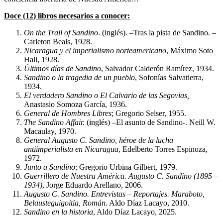
Doce (12) libros necesarios a conocer:
On the Trail of Sandino
. (inglés). –Tras la pista de Sandino. –
Carleton Beals, 1928.
Nicaragua y el imperialismo norteamericano
, Máximo Soto
Hall, 1928.
Últimos días de Sandino
, Salvador Calderón Ramírez, 1934.
Sandino o la tragedia de un pueblo
, Sofonías Salvatierra,
1934.
El verdadero Sandino o El Calvario de las Segovias,
Anastasio Somoza García, 1936.
General de Hombres Libres
; Gregorio Selser, 1955.
The Sandino Affair.
(inglés) –El asunto de Sandino-. Neill W.
Macaulay, 1970.
General Augusto C. Sandino, héroe de la lucha
antiimperialista en Nicaragua
, Edelberto Torres Espinoza,
1972.
Junto a Sandino
; Gregorio Urbina Gilbert, 1979.
Guerrillero de Nuestra América. Augusto C. Sandino (1895 –
1934)
, Jorge Eduardo Arellano, 2006.
Augusto C. Sandino. Entrevistas – Reportajes. Maraboto,
Belausteguigoitia, Román
. Aldo Díaz Lacayo, 2010.
Sandino en la historia
, Aldo Díaz Lacayo, 2025.