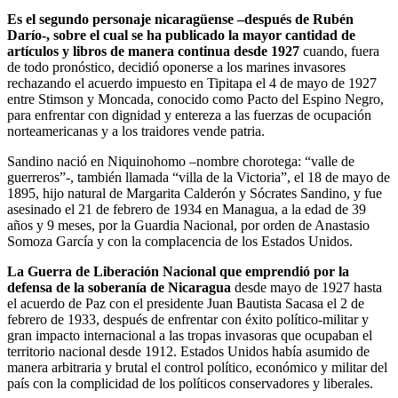
Es el segundo personaje nicaragüense –después de Rubén
Darío-, sobre el cual se ha publicado la mayor cantidad de
artículos y libros de manera continua desde 1927
cuando, fuera
de todo pronóstico, decidió oponerse a los marines invasores
rechazando el acuerdo impuesto en Tipitapa el 4 de mayo de 1927
entre Stimson y Moncada, conocido como Pacto del Espino Negro,
para enfrentar con dignidad y entereza a las fuerzas de ocupación
norteamericanas y a los traidores vende patria.
Sandino nació en Niquinohomo –nombre chorotega: “valle de
guerreros”-, también llamada “villa de la Victoria”, el 18 de mayo de
1895, hijo natural de Margarita Calderón y Sócrates Sandino, y fue
asesinado el 21 de febrero de 1934 en Managua, a la edad de 39
años y 9 meses, por la Guardia Nacional, por orden de Anastasio
Somoza García y con la complacencia de los Estados Unidos.
La Guerra de Liberación Nacional que emprendió por la
defensa de la soberanía de Nicaragua
desde mayo de 1927 hasta
el acuerdo de Paz con el presidente Juan Bautista Sacasa el 2 de
febrero de 1933, después de enfrentar con éxito político-militar y
gran impacto internacional a las tropas invasoras que ocupaban el
territorio nacional desde 1912. Estados Unidos había asumido de
manera arbitraria y brutal el control político, económico y militar del
país con la complicidad de los políticos conservadores y liberales.