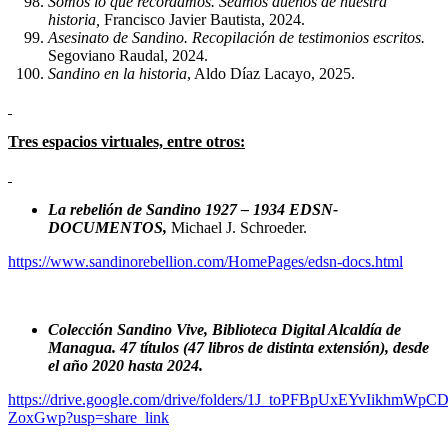
Somos lo que recordamos. Seamos dueños de nuestra
historia,
Francisco Javier Bautista, 2024.
Asesinato de Sandino. Recopilación de testimonios escritos.
Segoviano Raudal, 2024.
Sandino en la historia
, Aldo Díaz Lacayo, 2025.
Tres espacios virtuales, entre otros:
La rebelión de Sandino 1927 – 1934 EDSN-
DOCUMENTOS,
Michael J. Schroeder.
https://www.sandinorebellion.com/HomePages/edsn-docs.html
Colección Sandino Vive, Biblioteca Digital Alcaldía de
Managua. 47 títulos (47 libros de distinta extensión), desde
el año 2020 hasta 2024.
https://drive.google.com/drive/folders/1J_toPFBpUxEYvIikhmWpCD
ZoxGwp?usp=share_link