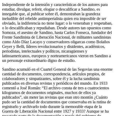
Independiente de la intensión y características de los autores para
estudiar, divulgar, referir, elogiar o descalificar a Sandino, es
innegable que, al publicar sobre él, demostraban la grandeza
ineludible del rebelde antiimperialista quien era imposible de ser
obviado, la indiferencia no tiene lugar: o lo veneraban y respetaban,
o lo descalificaban y repudiaban. Desde autores tan opuestos como
Somoza, el asesino de Sandino, hasta Carlos Fonseca, fundador del
Frente Sandinista de Liberación Nacional, de militantes sandinistas
como Aldo Díaz Lacayo y conservadores oligarcas como Bolaños
Geyer y Belli, líderes revolucionarios y disidentes, académicos,
periodistas, intelectuales y políticos, nicaragüenses y
latinoamericanos, europeos y norteamericanos vieron en Sandino a
un personaje extraordinario digno de estudio.
Sandino acumuló en el Cuartel General de las Segovias una enorme
cantidad de documentos, correspondencia, artículos propios, de
colaboradores y simpatizantes, sobre él y la lucha sandinista
publicados en diversas revistas y periódicos del mundo. En 1933
comentó a José Román: “El archivo consta de tres a cuatrocientos
kilogramos de documentos originales, muchos de ellos ya
publicados”, sin meter las revistas que eran otro montón ¿Cuánto
pudo ser la cantidad de documentos que conservaba en la rutina de
registrarlo y archivarlo todo durante la memorable etapa de la
Guerra de Liberación Nacional entre 1927 y 1933? Aunque se ha
rescatado parte de la documentación a través del gobierno de