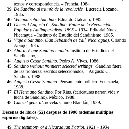
textos y correspondencia. – Francia. 1984.
De Sandino al triunfo de la revolución
. Lucrecia Lozano,
1985.
Ventana sobre Sandino.
Eduardo Galeano, 1985.
General Augusto C. Sandino. Padre de la Revolución
Popular y Antiimperialista. 1895 – 1934.
Editorial Nueva
Nicaragua – Instituto de Estudio del Sandinismo, 1985.
Viaje a Sandino. (San Sebastián de Yalí, Nicaragua).
Orlando
Araujo, 1985.
Ahora sé que Sandino manda.
Instituto de Estudios del
Sandinismo
,
Augusto Cesar Sandino.
Pedro A. Vives, 1986.
Sandino without frontiers: selected writings
, -Sandino fuera
de las fronteras: escritos seleccionados. – Augusto C.
Sandino, 1988.
Augusto Cesar Sandino.
Pensamiento político. Venezuela,
1988.
El Hermano Sandino.
Por Rius. (caricaturas narran vida y
lucha de Sandino). México, 1988.
Cuartel general
, novela. Chuno Blandón, 1989.
Decenas de libros (52) después de 1990 (además múltiples
espacios digitales).
The testimony of a Nicaraguan Patriot, 1921 – 1934
.