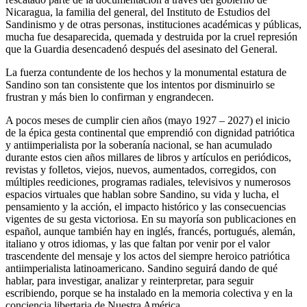
Nicaragua, la familia del general, del Instituto de Estudios del
Sandinismo y de otras personas, instituciones académicas y públicas,
mucha fue desaparecida, quemada y destruida por la cruel represión
que la Guardia desencadenó después del asesinato del General.
La fuerza contundente de los hechos y la monumental estatura de
Sandino son tan consistente que los intentos por disminuirlo se
frustran y más bien lo confirman y engrandecen.
A pocos meses de cumplir cien años (mayo 1927 – 2027) el inicio
de la épica gesta continental que emprendió con dignidad patriótica
y antiimperialista por la soberanía nacional, se han acumulado
durante estos cien años millares de libros y artículos en periódicos,
revistas y folletos, viejos, nuevos, aumentados, corregidos, con
múltiples reediciones, programas radiales, televisivos y numerosos
espacios virtuales que hablan sobre Sandino, su vida y lucha, el
pensamiento y la acción, el impacto histórico y las consecuencias
vigentes de su gesta victoriosa. En su mayoría son publicaciones en
español, aunque también hay en inglés, francés, portugués, alemán,
italiano y otros idiomas, y las que faltan por venir por el valor
trascendente del mensaje y los actos del siempre heroico patriótica
antiimperialista latinoamericano. Sandino seguirá dando de qué
hablar, para investigar, analizar y reinterpretar, para seguir
escribiendo, porque se ha instalado en la memoria colectiva y en la
conciencia libertaria de Nuestra América…