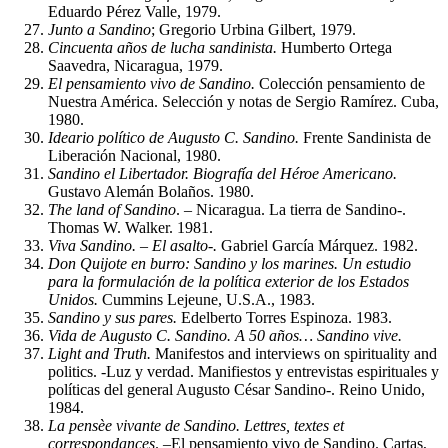
Eduardo Pérez Valle, 1979.
Junto a Sandino
; Gregorio Urbina Gilbert, 1979.
Cincuenta años de lucha sandinista.
Humberto Ortega
Saavedra, Nicaragua, 1979.
El pensamiento vivo de Sandino.
Colección pensamiento de
Nuestra América. Selección y notas de Sergio Ramírez. Cuba,
1980.
Ideario político de Augusto C. Sandino.
Frente Sandinista de
Liberación Nacional, 1980.
Sandino el Libertador. Biografía del Héroe Americano.
Gustavo Alemán Bolaños. 1980.
The land of Sandino
. – Nicaragua. La tierra de Sandino-.
Thomas W. Walker. 1981.
Viva Sandino. – El asalto-.
Gabriel García Márquez. 1982.
Don Quijote en burro: Sandino y los marines. Un estudio
para la formulación de la política exterior de los Estados
Unidos.
Cummins Lejeune, U.S.A., 1983.
Sandino y sus pares.
Edelberto Torres Espinoza. 1983.
Vida de Augusto C. Sandino. A 50 años… Sandino vive.
Light and Truth.
Manifestos and interviews on spirituality and
politics. -Luz y verdad. Manifiestos y entrevistas espirituales y
políticas del general Augusto César Sandino-. Reino Unido,
1984.
La pensèe vivante de Sandino.
Lettres, textes et
correspondances
. –El pensamiento vivo de Sandino. Cartas,