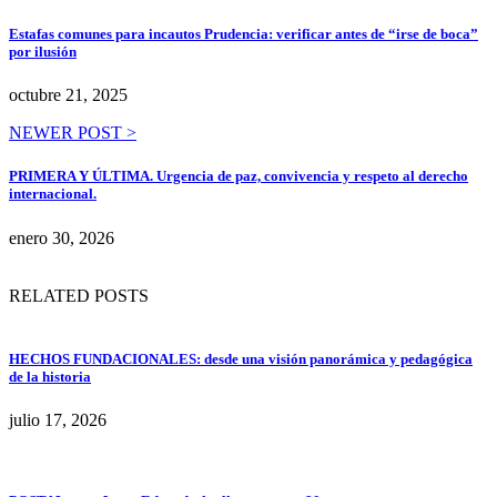
Estafas comunes para incautos Prudencia: verificar antes de “irse de boca”
por ilusión
octubre 21, 2025
NEWER POST >
PRIMERA Y ÚLTIMA. Urgencia de paz, convivencia y respeto al derecho
internacional.
enero 30, 2026
RELATED POSTS
HECHOS FUNDACIONALES: desde una visión panorámica y pedagógica
de la historia
julio 17, 2026