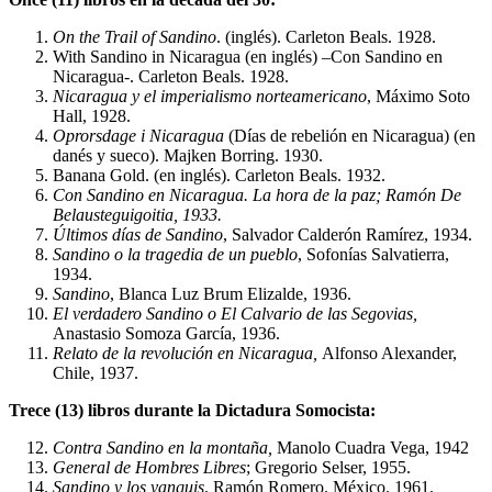
On the Trail of Sandino
. (inglés). Carleton Beals. 1928.
With Sandino in Nicaragua (en inglés) –Con Sandino en
Nicaragua-. Carleton Beals. 1928.
Nicaragua y el imperialismo norteamericano
, Máximo Soto
Hall, 1928.
Oprorsdage i Nicaragua
(Días de rebelión en Nicaragua) (en
danés y sueco). Majken Borring. 1930.
Banana Gold. (en inglés). Carleton Beals. 1932.
Con Sandino en Nicaragua. La hora de la paz; Ramón De
Belausteguigoitia, 1933.
Últimos días de Sandino
, Salvador Calderón Ramírez, 1934.
Sandino o la tragedia de un pueblo
, Sofonías Salvatierra,
1934.
Sandino
, Blanca Luz Brum Elizalde, 1936.
El verdadero Sandino o El Calvario de las Segovias,
Anastasio Somoza García, 1936.
Relato de la revolución en Nicaragua,
Alfonso Alexander,
Chile, 1937.
Trece (13) libros durante la Dictadura Somocista:
Contra Sandino en la montaña,
Manolo Cuadra Vega, 1942
General de Hombres Libres
; Gregorio Selser, 1955.
Sandino y los yanquis
. Ramón Romero. México. 1961.