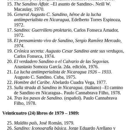
The Sandino Affair.
–El asunto de Sandino-. Neill W.
Macaulay, 1970.
General Augusto C. Sandino, héroe de la lucha
antiimperialista en Nicaragua
, Edelberto Torres Espinoza,
1972.
Sandino: Guerrillero proletario
, Carlos Fonseca Amador,
1972.
El pensamiento vivo de Sandino, Sergio Ramírez Mercado,
1974.
Crónica secreta: Augusto Cesar Sandino ante sus verdugos
,
Carlos Fonseca, 1974.
El verdadero Sandino o el Calvario de las Segovias.
Anastasio Somoza García. 2da. edición, 1976
.
La lucha antiimperialista de Nicaragua 1926 – 1933.
Augusto C. Sandino. Cuba, 1975.
Hombre del Caribe.
Abelardo Cuadra Vega, 1977.
Sulla strada di Sandino in Nicaragua.
(italiano) –El camino
de Sandino en Nicaragua-. Paulo Cannabrava Filho, 1978.
Tras los pasos de Sandino.
(español). Paulo Cannabrava
Filho, 1978.
Veinticuatro (24) libros de 1979 – 1989:
Maldito país
, José Román, 1979.
Sandino: Iconografía básica,
Jorge Eduardo Arellano y