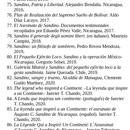
Sandino, Patria y Libertad
. Alejandro Bendaña. Nicaragua,
2016.
Plan de Realización del Supremo Sueño de Bolívar.
Aldo
Díaz Lacayo, 2017.
El Asesinato de Sandino.
Documentos testimoniales
recopilados por Eduardo Pérez Valle, Nicaragua, 2017.
Sandino il generale degli uomini liberi
. (en italiano). Maurizio
Campisi, 2018.
Sandino: un filósofo de sombrero
, Pedro Rivera Mendoza,
2019.
El Pequeño Ejército Loco. Sandino y la operación México-
Nicaragua
. Gregorio Selser, 2019.
Gabriela Mistral y Sandino: del pequeño ejército loco a la
gesta sandinista
. Jaime Quezada. Chile, 2019.
Sandino, sangre y trueno, Alcaldía de Managua,
Clemente
Guido Martínez
, 2020.
The legend who inspired a Continent. –
La leyenda que inspire
a un Continente
–
Janvier T. Chando
, 2020.
A Lenda que inspirau um continente
. (portugués) de Janvier
T. Chando, 2020.
La leyenda que inspiró a un Continente: el asesinato de
Augusto C. Sandino de Nicaragua.
(español). Janvier T.
Chando, 2020.
La Lègende Qui a Inspirè Un Continent: L`Assassinat
d`Augusto C. Sandino du Nicaragua…
Janvier Tchouteau,