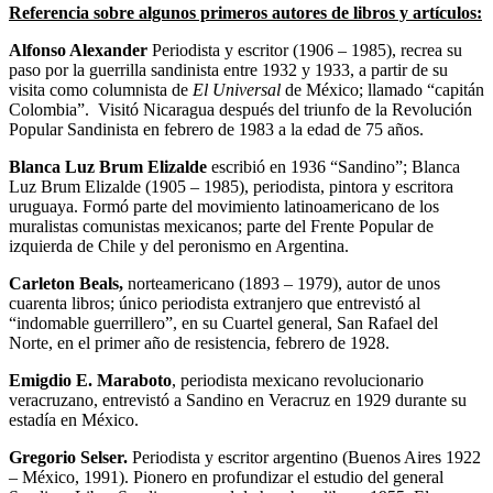
Referencia sobre algunos primeros autores de libros y artículos:
Alfonso Alexander
Periodista y escritor (1906 – 1985), recrea su
paso por la guerrilla sandinista entre 1932 y 1933, a partir de su
visita como columnista de
El Universal
de México; llamado “capitán
Colombia”. Visitó Nicaragua después del triunfo de la Revolución
Popular Sandinista en febrero de 1983 a la edad de 75 años.
Blanca Luz Brum Elizalde
escribió en 1936 “Sandino”; Blanca
Luz Brum Elizalde (1905 – 1985), periodista, pintora y escritora
uruguaya. Formó parte del movimiento latinoamericano de los
muralistas comunistas mexicanos; parte del Frente Popular de
izquierda de Chile y del peronismo en Argentina.
Carleton Beals,
norteamericano (1893 – 1979), autor de unos
cuarenta libros; único periodista extranjero que entrevistó al
“indomable guerrillero”, en su Cuartel general, San Rafael del
Norte, en el primer año de resistencia, febrero de 1928.
Emigdio E. Maraboto
, periodista mexicano revolucionario
veracruzano, entrevistó a Sandino en Veracruz en 1929 durante su
estadía en México.
Gregorio Selser.
Periodista y escritor argentino (Buenos Aires 1922
– México, 1991). Pionero en profundizar el estudio del general