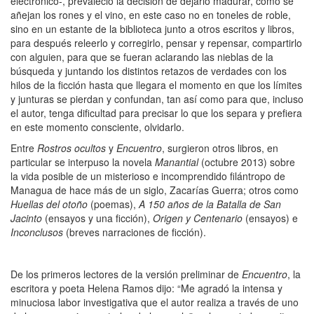
electrónico-, prevaleció la decisión de dejarlo madurar, como se
añejan los rones y el vino, en este caso no en toneles de roble,
sino en un estante de la biblioteca junto a otros escritos y libros,
para después releerlo y corregirlo, pensar y repensar, compartirlo
con alguien, para que se fueran aclarando las nieblas de la
búsqueda y juntando los distintos retazos de verdades con los
hilos de la ficción hasta que llegara el momento en que los límites
y junturas se pierdan y confundan, tan así como para que, incluso
el autor, tenga dificultad para precisar lo que los separa y prefiera
en este momento consciente, olvidarlo.
Entre
Rostros ocultos
y
Encuentro
, surgieron otros libros, en
particular se interpuso la novela
Manantial
(octubre 2013) sobre
la vida posible de un misterioso e incomprendido filántropo de
Managua de hace más de un siglo, Zacarías Guerra; otros como
Huellas del otoño
(poemas),
A 150 años de la Batalla de San
Jacinto
(ensayos y una ficción),
Origen y Centenario
(ensayos) e
Inconclusos
(breves narraciones de ficción).
De los primeros lectores de la versión preliminar de
Encuentro
, la
escritora y poeta Helena Ramos dijo: “Me agradó la intensa y
minuciosa labor investigativa que el autor realiza a través de uno