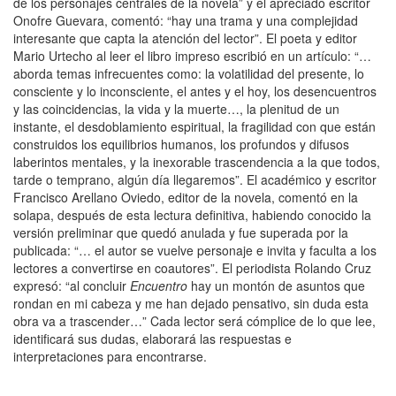
de los personajes centrales de la novela” y el apreciado escritor
Onofre Guevara, comentó: “hay una trama y una complejidad
interesante que capta la atención del lector”. El poeta y editor
Mario Urtecho al leer el libro impreso escribió en un artículo: “…
aborda temas infrecuentes como: la volatilidad del presente, lo
consciente y lo inconsciente, el antes y el hoy, los desencuentros
y las coincidencias, la vida y la muerte…, la plenitud de un
instante, el desdoblamiento espiritual, la fragilidad con que están
construidos los equilibrios humanos, los profundos y difusos
laberintos mentales, y la inexorable trascendencia a la que todos,
tarde o temprano, algún día llegaremos”. El académico y escritor
Francisco Arellano Oviedo, editor de la novela, comentó en la
solapa, después de esta lectura definitiva, habiendo conocido la
versión preliminar que quedó anulada y fue superada por la
publicada: “… el autor se vuelve personaje e invita y faculta a los
lectores a convertirse en coautores”. El periodista Rolando Cruz
expresó: “al concluir
Encuentro
hay un montón de asuntos que
rondan en mi cabeza y me han dejado pensativo, sin duda esta
obra va a trascender…” Cada lector será cómplice de lo que lee,
identificará sus dudas, elaborará las respuestas e
interpretaciones para encontrarse.