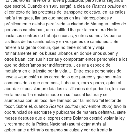
Encuentro
es mi tercera novela publicada, pero fue la segunda
que escribí. Cuando en 1993 surgió la idea de
Rostros ocultos
en
el contexto de las protestas del transporte colectivo, en las calles
había tranques, llantas quemadas en las intercepciones y
prácticamente estaba paralizada la ciudad de Managua, miles de
personas caminaban, una multitud iba por la carretera Norte
hacia sus centros de trabajo o casas, y otros se movilizaban en
las tinas de las camionetas y en volquetes de camiones… Se
refiere a la gente común, que no tiene nombre y viaja
rutinariamente en los buses urbanos en donde unos suben y
otros bajan, con sus historias y comportamientos personales a los
que no deberíamos ser indiferentes… es una especie de
metáfora en el tránsito por la vida… Entre esos personajes de
novela –que están más cerca de lo que parece y que son más
comunes de lo que creemos-, hubo uno, raro y parco, quien al
abordar el bus siempre leía los clasificados del periódico, incluso
en la noche iba ensimismado en su inusual lectura y se
alumbraba con un foco, fue llamado por tal motivo “el lector del
foco”. Sobre él, cuando
Rostros ocultos
(noviembre 2005) tuvo la
oportunidad de escribirse y publicarse de manera definitiva, siete
meses después que el expresidente Bolaños decidió violar la ley
y retirarme de la Policía Nacional (asumí dejar atrás al
gobernante arbitrario cargando su culpa y ver de frente la