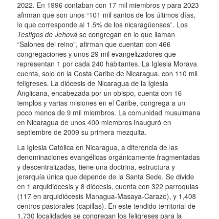
2022. En 1996 contaban con 17 mil miembros y para 2023
afirman que son unos “101 mil santos de los últimos días,
lo que corresponde al 1.5% de los nicaragüenses”.
Los
Testigos de Jehová
se congregan en lo que llaman
“Salones del reino”, afirman que cuentan con 466
congregaciones y unos 29 mil evangelizadores que
representan 1 por cada 240 habitantes.
La Iglesia Morava
cuenta, solo en la Costa Caribe de Nicaragua, con 110 mil
feligreses. La diócesis de Nicaragua de la Iglesia
Anglicana, encabezada por un obispo, cuenta con 16
templos y varias misiones en el Caribe, congrega a un
poco menos de 9 mil miembros.
La comunidad musulmana
en Nicaragua de unos 400 miembros inauguró en
septiembre de 2009 su primera mezquita.
La Iglesia Católica en Nicaragua, a diferencia de las
denominaciones evangélicas orgánicamente fragmentadas
y descentralizadas, tiene una doctrina, estructura y
jerarquía única que depende de la Santa Sede.
Se divide
en 1 arquidiócesis y 8 diócesis, cuenta con 322 parroquias
(117 en arquidiócesis Managua-Masaya-Carazo), y 1,408
centros pastorales (capillas).
En este tendido territorial de
1,730 localidades se congregan los feligreses para la