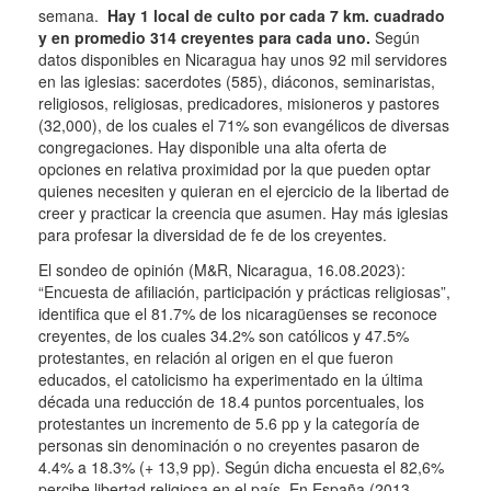
semana.
Hay 1 local de culto por cada 7 km.
cuadrado
y en promedio 314 creyentes para cada uno.
Según
datos disponibles en Nicaragua hay unos 92 mil servidores
en las iglesias: sacerdotes (585), diáconos, seminaristas,
religiosos, religiosas, predicadores, misioneros y pastores
(32,000), de los cuales el 71% son evangélicos de diversas
congregaciones.
Hay disponible una alta oferta de
opciones en relativa proximidad por la que pueden optar
quienes necesiten y quieran en el ejercicio de la libertad de
creer y practicar la creencia que asumen.
Hay más iglesias
para profesar la diversidad de fe de los creyentes.
El sondeo de opinión (M&R, Nicaragua, 16.08.2023):
“Encuesta de afiliación, participación y prácticas religiosas”,
identifica que el 81.7% de los nicaragüenses se reconoce
creyentes, de los cuales 34.2% son católicos y 47.5%
protestantes, en relación al origen en el que fueron
educados, el catolicismo ha experimentado en la última
década una reducción de 18.4 puntos porcentuales, los
protestantes un incremento de 5.6 pp y la categoría de
personas sin denominación o no creyentes pasaron de
4.4% a 18.3% (+ 13,9 pp).
Según dicha encuesta el 82,6%
percibe libertad religiosa en el país.
En España (2013,