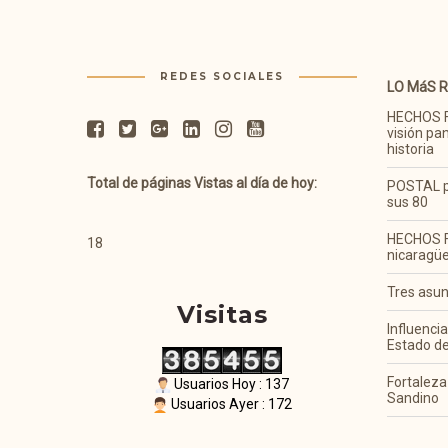
REDES SOCIALES
LO MáS 
HECHOS 
visión pa
historia
Total de páginas Vistas al día de hoy:
POSTAL p
sus 80
HECHOS F
18
nicaragü
Tres asun
Visitas
Influencia
Estado d
Fortaleza
Usuarios Hoy : 137
Sandino
Usuarios Ayer : 172