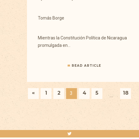
Tomás Borge
Mientras la Constitución Política de Nicaragua
promulgada en…
READ ARTICLE
«
1
2
4
5
18
3
…