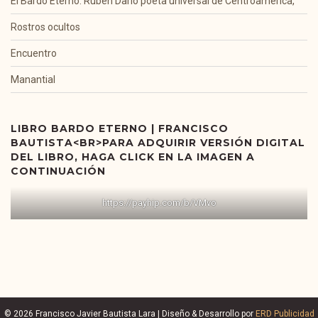
El Bardo Eterno. Rubén Darío poeta universal de Centroamérica,
Rostros ocultos
Encuentro
Manantial
LIBRO BARDO ETERNO | FRANCISCO
BAUTISTA<BR>PARA ADQUIRIR VERSIÓN DIGITAL
DEL LIBRO, HAGA CLICK EN LA IMAGEN A
CONTINUACIÓN
https://payhip.com/b/VMvo
© 2026 Francisco Javier Bautista Lara | Diseño & Desarrollo por
ERD Publicidad