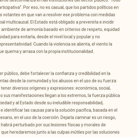
iente desconfianza en las instituciones del sector público. Todo
icipativa”. Por eso, no es casual, que los partidos políticos en
sus votantes en que van a resolver ese problema con medidas
l multicausal. El Estado está obligado a prevenirla e incidir
 un ambiente de armonía basado en criterios de respeto, equidad
rsidad para evitarla, desde el nivel local y popular y no
resentatividad. Cuando la violencia se alienta, el viento la
ue quema y arrasa con la propia institucionalidad.
er público, debe fortalecer la confianza y credibilidad en la
lentas desde la comunidad y los abusos en el uso de su fuerza
de tener diversos orígenes y expresiones: económica, social,
ando sus manifestaciones llegan a los extremos, la fuerza pública
ciedad y al Estado desde su ineludible responsabilidad,
 identificar las causas para la solución pacífica, basada en el
cesario, en el uso de la coerción. Dejarla caminar es un riesgo,
 habrá perturbado por sus lesiones físicas y morales de
ue heredaremos junto a las culpas inútiles por las soluciones