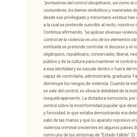
“portadores del control disciplinario, así como la c
costumbres, los bienes simbólicos y materiales de 
desde ese privilegiado y minoritario estatus han 
a la cual se pretende suscribir al resto, nosotros
Continua afirmando,
“se aplican diversas violenci
control de la violencia es uno de los elementos cl
instituida se pretende controlar el discurso y e
oligárquico, republicano, conservador, liberal, neo
público y de la cultura para mantener el control s
a esa identidad y se sacude dentro o fuera del m
capaz de controlarla, administrarla, graduarla. Fa
disminuye los riesgos de violencia. Cuando la vi
se sale del control, es obvia la debilidad de la in
resquebrajamiento. La dictadura somocista, por e
control sobre la inconformidad popular que desen
y ferocidad, lo que estaba demostrando era debi
salió de las manos y que su aparato represivo er
violencia criminal crecientes en algunos países
como uno de los síntomas de “Estado fallido”. El