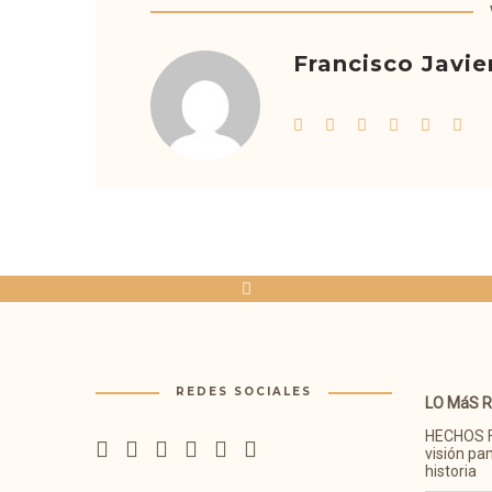
Francisco Javie
REDES SOCIALES
LO MáS 
HECHOS 
visión pa
historia