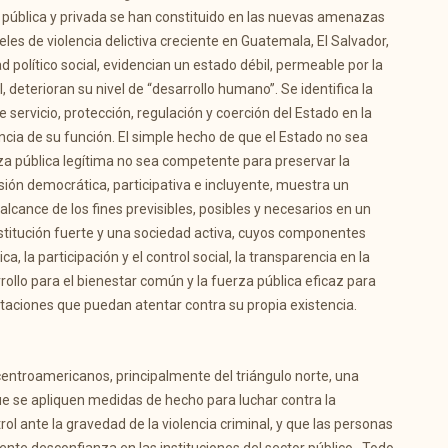
ón pública y privada se han constituido en las nuevas amenazas
eles de violencia delictiva creciente en Guatemala, El Salvador,
 político social, evidencian un estado débil, permeable por la
 deterioran su nivel de “desarrollo humano”. Se identifica la
 servicio, protección, regulación y coerción del Estado en la
cia de su función. El simple hecho de que el Estado no sea
za pública legítima no sea competente para preservar la
visión democrática, participativa e incluyente, muestra un
l alcance de los fines previsibles, posibles y necesarios en un
institución fuerte y una sociedad activa, cuyos componentes
, la participación y el control social, la transparencia en la
rollo para el bienestar común y la fuerza pública eficaz para
estaciones que puedan atentar contra su propia existencia.
entroamericanos, principalmente del triángulo norte, una
ue se apliquen medidas de hecho para luchar contra la
rol ante la gravedad de la violencia criminal, y que las personas