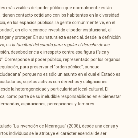
des más visibles del poder público que normalmente están
s, tienen contacto cotidiano con los habitantes en la diversidad
cia, en los espacios públicos; la gente comúnmente ve, en el
idad”, en ello reconoce investido el poder institucional, al
stigar y proteger. En su naturaleza esencial, desde la definición
ivo, es
la facultad del estado para regular el derecho de los
esión, desobediencia e irrespeto contra esa figura física y
ad”. Corresponde al poder público, representado por los órganos
 regulación, para preservar el “orden público”, aunque
iudadana” porque no es sólo un asunto en el cual el Estado es
s ciudadanos, sujetos activos con derechos y obligaciones
 desde la heterogeneidad y particularidad local-cultural. El
ca, como parte de su ineludible responsabilidad en el bienestar
 demandas, aspiraciones, percepciones y temores
titulado “La invención de Nicaragua” (2008), desde una densa y
os individuos se le atribuye el carácter esencial de ser