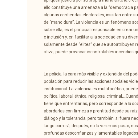
apliquen justicia por su propia mano ante la crec
ello constituye una amenaza a la “democracia part
algunas contiendas electorales, insistan entre 
de “mano dura”. La violencia es un fenómeno socia
sobre ella, es el principal responsable en crear
e inclusión y, en facilitar a la sociedad en su dive
solamente desde “elites” que se autoatribuyen rep
atiza, puede provocar incontrolables incendios q
La policía, la cara más visible y extendida del pod
población para reducir las acciones sociales vio
institucional. La violencia es multifacética, pue
política, laboral, étnica, religiosa, criminal,…Cu
tiene que enfrentarlas, pero corresponde a la so
abordarlas con firmeza y prontitud desde su raíz e
diálogo y la tolerancia, pero también, si fuera ne
luego correrá, después, no la veremos pasar, nos
profundas desconfianzas y lamentables legados q