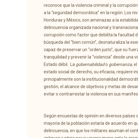
reconoce que la violencia criminal y la corrupci
a la “seguridad democrática” en la región. Los niv
Honduras y México, son amenazas a la estabilidad
delincuencia organizada nacional y transnacional,
corrupción como factor que debilita la facultad de
búsqueda del “bien común”, desnaturaliza la esen
capaz de preservar un “orden justo”, que su fuer
tranquilidad y prevenir la “violencia” desde una 
Estado débil. La
gobernabilidad
o
gobernanza
, e
estado social de derecho, su eficacia, requiere 
principalmente son la institucionalidad democrática
gestión, el alcance de objetivos y metas de desar
evitar o contrarrestar la violencia en sus manif
Según encuestas de opinión en diversos países c
mayoría de la población estaría de acuerdo en q
delincuencia, en que los militares asuman el cont