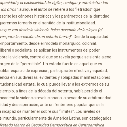
apacidad y la exclusividad de vigilar, castigar y administrar las
los otros”,
aunque el autor se refiere a los “letrados” que
escrito los cánones históricos y los parámetros de la identidad
 queremos tomarlo en el sentido de la institucionalidad.
as que van desde la violencia física devenida de las leyes (el
aves para la creación de un estado fuerte)
” Desde la capacidad
l comportamiento, desde el modelo monárquico, colonial,
liberal o socialista, se aplican los instrumentos del poder
obre la violencia, contra el que se revela porque se siente ajeno
argen de lo “permitible”. Un estado fuerte es aquel que es
cilitar espacio de expresión, participación efectiva y equidad,
olencia en sus diversas, evidentes y solapadas manifestaciones
stitucionalidad estatal, lo cual puede llevar a los extremos de su
jemplo, a fines de la década del setenta, había perdido el
cadenó la violencia revolucionaria, a pesar de su arbitrariedad
lidad y desesperación, ante un fenómeno popular que se le
a incapaz de mantener sobre sus “límites”. Los niveles de
 del mundo, particularmente de América Latina, son catalogados
Tratado Marco de Seguridad Democrática en Centroamérica