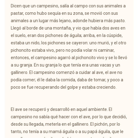
Dicen que un campesino, salía al campo con sus animales a
pastar, como hubo sequía en su zona, se movió con sus
animales a un lugar más lejano, adonde hubiera más pasto.
Llegó al borde de una montaña, y vio que había dos aves en
el suelo, eran dos pichones de águila; arriba, en la cúspide,
estaba un nido; los pichones se cayeron: uno murió, y el otro
pichoncito estaba vivo, pero no podía volar ni caminar,
entonces, el campesino agarró al pichoncito vivo y se lo llevó
a su granja. En su granja lo que tenía era unas vacas y un
gallinero. El campesino comenzó a cuidar al ave, el ave no
podía comer; él le daba la comida, daba de tomar, y poco a
poco se fue recuperando del golpe y estaba creciendo.
El ave se recuperó y desarrolló en aquel ambiente. El
campesino no sabía qué hacer con el ave, por lo que decidió,
desde su llegada, meterla en el gallinero. El pichón, por lo
tanto, no tenía a su mamá águila o a su papá águila, que le