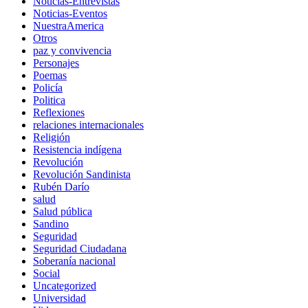
Noticias-Entrevistas
Noticias-Eventos
NuestraAmerica
Otros
paz y convivencia
Personajes
Poemas
Policía
Politica
Reflexiones
relaciones internacionales
Religión
Resistencia indígena
Revolución
Revolución Sandinista
Rubén Darío
salud
Salud pública
Sandino
Seguridad
Seguridad Ciudadana
Soberanía nacional
Social
Uncategorized
Universidad