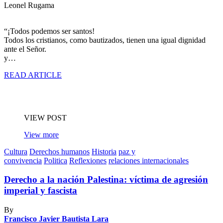
Leonel Rugama
“¡Todos podemos ser santos!
Todos los cristianos, como bautizados, tienen una igual dignidad
ante el Señor.
y…
READ ARTICLE
VIEW POST
View more
Cultura
Derechos humanos
Historia
paz y
convivencia
Politica
Reflexiones
relaciones internacionales
Derecho a la nación Palestina: víctima de agresión
imperial y fascista
By
Francisco Javier Bautista Lara