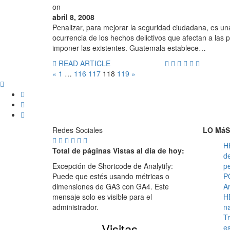
on
abril 8, 2008
Penalizar, para mejorar la seguridad ciudadana, es un
ocurrencia de los hechos delictivos que afectan a las p
imponer las existentes. Guatemala establece…
READ ARTICLE
«
1
…
116
117
118
119
»
Redes Sociales
LO MáS
H
Total de páginas Vistas al día de hoy:
d
Excepción de Shortcode de Analytify:
pe
Puede que estés usando métricas o
P
dimensiones de GA3 con GA4. Este
Ar
mensaje solo es visible para el
H
administrador.
n
Tr
Visitas
es