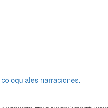
 coloquiales narraciones.
un narrador coloquial, muy nica, quien continúa escribiendo y ahora 