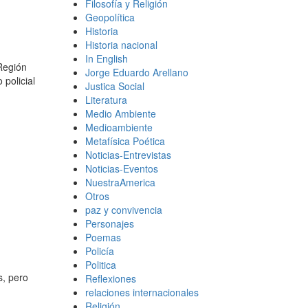
Filosofía y Religión
Geopolítica
Historia
Historia nacional
In English
Región
Jorge Eduardo Arellano
policial
Justica Social
Literatura
Medio Ambiente
Medioambiente
Metafísica Poética
Noticias-Entrevistas
Noticias-Eventos
NuestraAmerica
Otros
paz y convivencia
Personajes
Poemas
Policía
Politica
s, pero
Reflexiones
relaciones internacionales
Religión