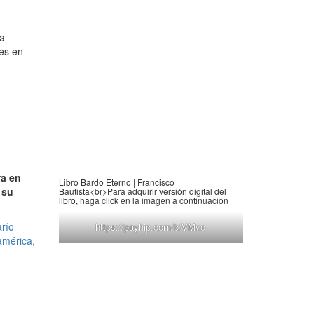
la
nes en
ra en
Libro Bardo Eterno | Francisco
 su
Bautista<br>Para adquirir versión digital del
libro, haga click en la imagen a continuación
río
https://payhip.com/b/VMvo
américa,