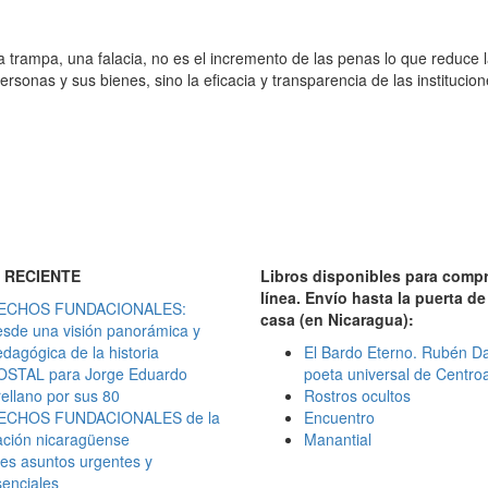
a trampa, una falacia, no es el incremento de las penas lo que reduce 
ersonas y sus bienes, sino la eficacia y transparencia de las institucio
 RECIENTE
Libros disponibles para comp
línea. Envío hasta la puerta de
ECHOS FUNDACIONALES:
casa (en Nicaragua):
esde una visión panorámica y
dagógica de la historia
El Bardo Eterno. Rubén Da
OSTAL para Jorge Eduardo
poeta universal de Centro
ellano por sus 80
Rostros ocultos
ECHOS FUNDACIONALES de la
Encuentro
ación nicaragüense
Manantial
es asuntos urgentes y
enciales