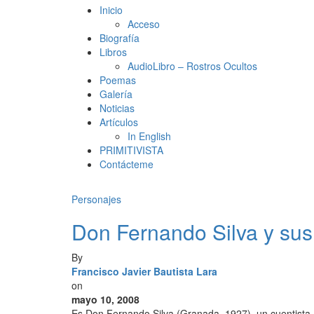
Inicio
Acceso
Biografía
Libros
AudioLibro – Rostros Ocultos
Poemas
Galería
Noticias
Artículos
In English
PRIMITIVISTA
Contácteme
Personajes
Don Fernando Silva y sus
By
Francisco Javier Bautista Lara
on
mayo 10, 2008
Es Don Fernando Silva (Granada, 1927), un cuentista, 